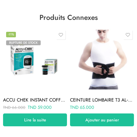
Produits Connexes
-11%
RUPTURE DE STOCK
ACCU CHEK INSTANT COFFRET 50 BANDELETTES+APPAREIL + 10 BANDELETTES (OFFERT)
CEINTURE LOMBAIRE T3 AL‐800‐3
TND
59.000
TND
65.000
TND
66.000
Lire la suite
Ajouter au panier