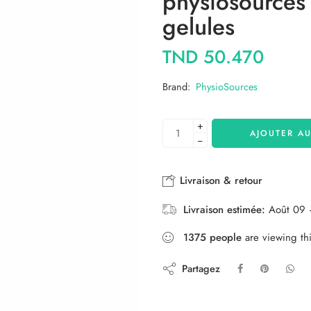
physiosources
gelules
TND
50.470
Brand:
PhysioSources
+
AJOUTER AU
−
Livraison & retour
Livraison estimée:
Août 09 
1375
people
are viewing thi
Partagez