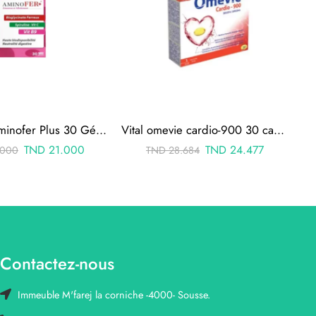
Biohealth Aminofer Plus 30 Gélules
Vital omevie cardio-900 30 capsules
TND
21.000
TND
24.477
.000
TND
28.684
Contactez-nous
Immeuble M'farej la corniche -4000- Sousse.