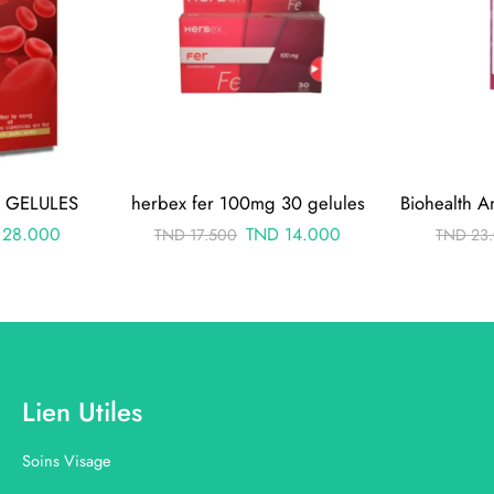
0 GELULES
herbex fer 100mg 30 gelules
28.000
TND
14.000
TND
17.500
TND
23
Lien Utiles
Soins Visage