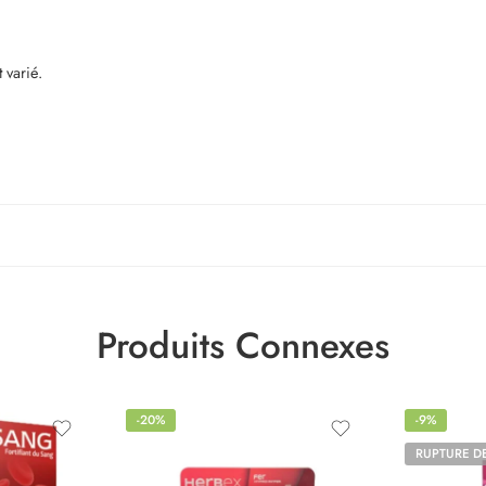
 varié.
Produits Connexes
-20%
-9%
RUPTURE D