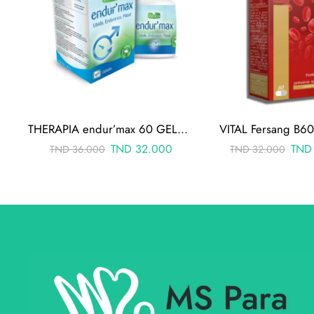
THERAPIA endur’max 60 GELULES
VITAL Fersang B6
TND
32.000
TND
TND
36.000
TND
32.000