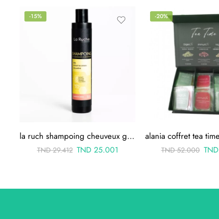
-15%
-20%
la ruch shampoing cheuveux gras
TND
25.001
TND
TND
29.412
TND
52.000