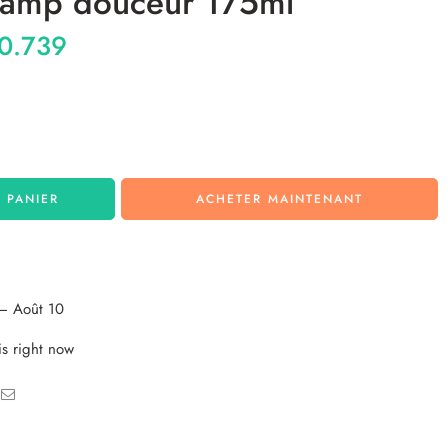
hamp douceur 175ml
0.739
 PANIER
ACHETER MAINTENANT
– Août 10
is right now