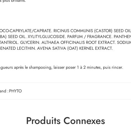
 plus brillants.
COCO-CAPRYLATE/CAPRATE. RICINUS COMMUNIS (CASTOR) SEED OI
A) SEED OIL. XYLITYLGLUCOSIDE. PARFUM / FRAGRANCE. PANTHE
YTANTRIOL. GLYCERIN. ALTHAEA OFFICINALIS ROOT EXTRACT. SODIU
NATED LECITHIN. AVENA SATIVA (OAT) KERNEL EXTRACT.
 après le shampooing, laisser poser 1 à 2 minutes, puis rincer.
and :
PHYTO
Produits Connexes