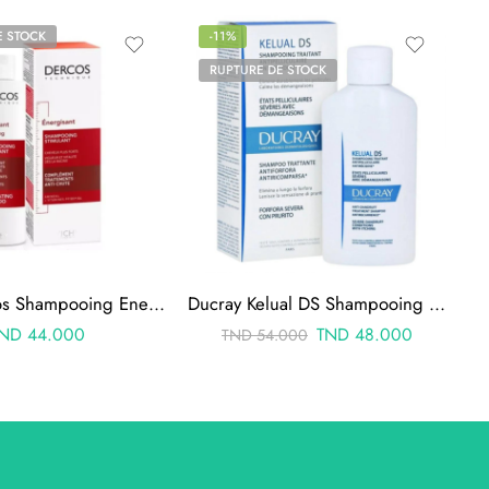
E STOCK
-11%
RUPTURE DE STOCK
Vichy Dercos Shampooing Energisant Anti Chute 200ml
Ducray Kelual DS Shampooing Traitant Anti Pelliculaire 100ML
ND
44.000
TND
48.000
TND
54.000