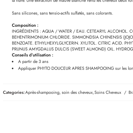
la fibre. Une extraction de mauve blanche rend les cheveux deux fois
Sans silicones, sans tensio-actifs sulfatés, sans colorants.
Composition :
INGRÉDIENTS : AQUA / WATER / EAU. CETEARYL ALCOHOL. 
BEHENTRIMONIUM CHLORIDE. SIMMONDSIA CHINENSIS (JOJOB
BENZOATE. ETHYLHEXYLGLYCERIN. XYLITOL. CITRIC ACID. PH
PRUNUS AMYGDALUS DULCIS (SWEET ALMOND) OIL. HYDROGE
Conseils d’utilisation :
A partir de 3 ans
Appliquer PHYTO DOUCEUR APRES SHAMPOOING sur les longueurs
Categories:
Après-shampooing, soin des cheveux
,
Soins Cheveux
Br