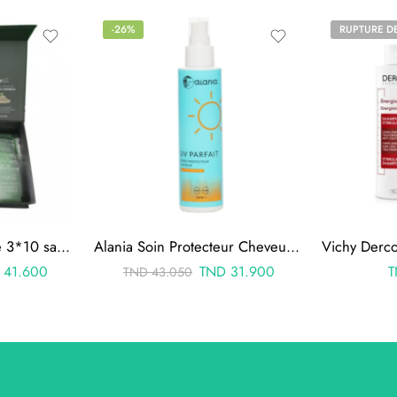
-26%
RUPTURE D
alania coffret tea time 3*10 sachets
Alania Soin Protecteur Cheveux Spf30 Spray 150ml
41.600
TND
31.900
T
TND
43.050