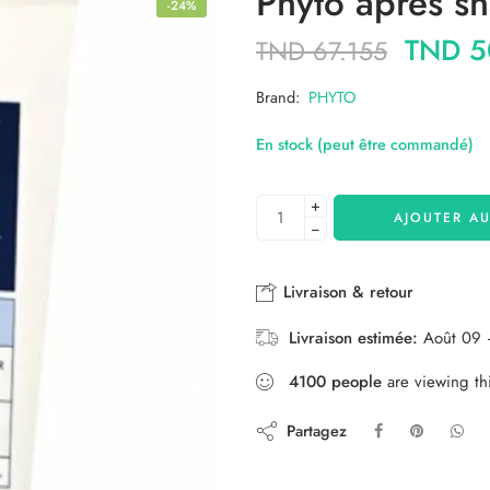
Phyto apres s
-24%
TND
5
TND
67.155
Brand:
PHYTO
En stock (peut être commandé)
+
AJOUTER AU
−
Livraison & retour
Livraison estimée:
Août 09 
4100
people
are viewing th
Partagez