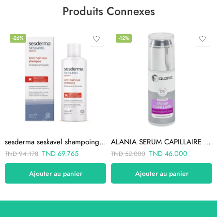
Produits Connexes
-26%
-12%
sesderma seskavel shampoing antichute 200ml
ALANIA SERUM CAPILLAIRE Réparateur Prodige 50ml
TND
69.765
TND
46.000
TND
94.178
TND
52.000
Ajouter au panier
Ajouter au panier