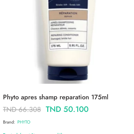
Phyto apres shamp reparation 175ml
TND
50.100
TND
66.308
Brand:
PHYTO