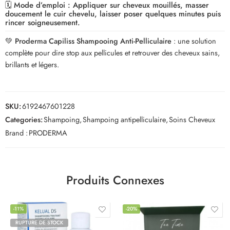
🗓️
Mode d’emploi :
Appliquer sur cheveux mouillés, masser
doucement le cuir chevelu, laisser poser quelques minutes puis
rincer soigneusement.
💚
Proderma Capiliss Shampooing Anti-Pelliculaire
: une solution
complète pour dire stop aux pellicules et retrouver des cheveux sains,
brillants et légers.
SKU:
6192467601228
Categories:
Shampoing
,
Shampoing antipelliculaire
,
Soins Cheveux
Brand :
PRODERMA
Produits Connexes
-11%
-20%
RUPTURE DE STOCK