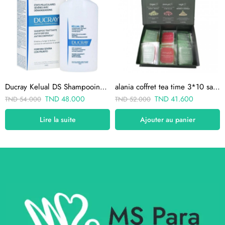
Ducray Kelual DS Shampooing Traitant Anti Pelliculaire 100ML
alania coffret tea time 3*10 sachets
TND
48.000
TND
41.600
TND
54.000
TND
52.000
Lire la suite
Ajouter au panier