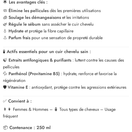
🌟
Les avantages clés :
🧼
Élimine les pellicules
dès les premières utilisations
🧊
Soulage les démangeaisons
et les irritations
🌿
Régule le sébum
sans assécher le cuir chevelu
💧
Hydrate
et protège la fibre capillaire
👃
Parfum frais
pour une sensation de propreté durable
🧪
Actifs essentiels pour un cuir chevelu sain :
🍃
Extraits antifongiques & purifiants
: luttent contre les causes des
pellicules
💦
Panthénol (Provitamine B5)
: hydrate, renforce et favorise la
régénération
🛡️
Vitamine E
: antioxydant, protège contre les agressions extérieures
✅
Convient à :
👨👩 Femmes & Hommes – 🧴 Tous types de cheveux – Usage
fréquent
📦
Contenance :
250 ml