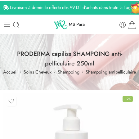
Livraison à domicile offerte dès 99 DT d'achats dans toute la Tunisie
PRODERMA capiliss SHAMPOING anti-
pelliculaire 250ml
Accueil
Soins Cheveux
Shampoing
Shampoing antipelliculaire
-12%