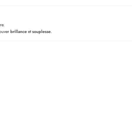
re.
rouver
brillance
et
souplesse
.