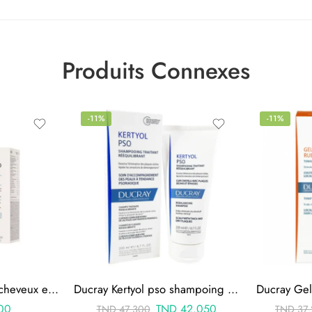
Produits Connexes
-11%
-11%
phyto phytophanere cheveux et ongles 120 capsules
Ducray Kertyol pso shampoing 200 ml
Ducray Gel
00
TND
42.050
TND
47.300
TND
37.