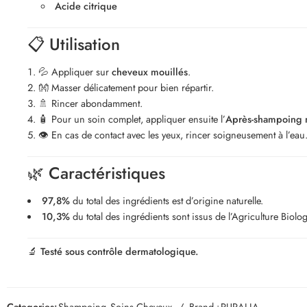
Acide citrique
📋
Utilisation
💦 Appliquer sur
cheveux mouillés
.
👐 Masser délicatement pour bien répartir.
🚿 Rincer abondamment.
🧴 Pour un soin complet, appliquer ensuite l’
Après-shampoing 
👁️ En cas de contact avec les yeux, rincer soigneusement à l’eau
🌿
Caractéristiques
97,8%
du total des ingrédients est d’origine naturelle.
10,3%
du total des ingrédients sont issus de l’Agriculture Biolo
🔬 Testé sous contrôle dermatologique.
Categories:
Shampoing
,
Soins Cheveux
Brand :
PURALIA