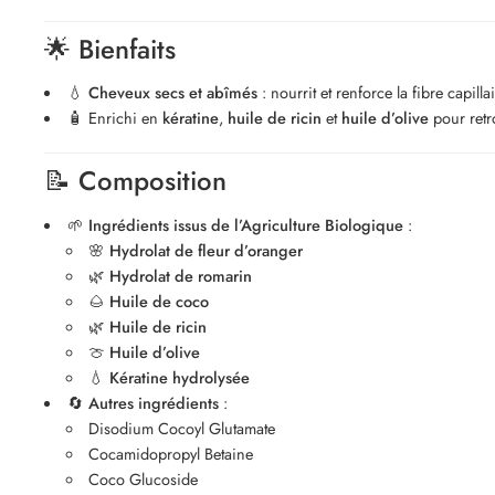
🌟
Bienfaits
💧
Cheveux secs et abîmés
: nourrit et renforce la fibre capillai
🧴 Enrichi en
kératine
,
huile de ricin
et
huile d’olive
pour ret
📝
Composition
🌱
Ingrédients issus de l’Agriculture Biologique
:
🌸
Hydrolat de fleur d’oranger
🌿
Hydrolat de romarin
🌰
Huile de coco
🌿
Huile de ricin
🍈
Huile d’olive
💧
Kératine hydrolysée
🔄
Autres ingrédients
:
Disodium Cocoyl Glutamate
Cocamidopropyl Betaine
Coco Glucoside