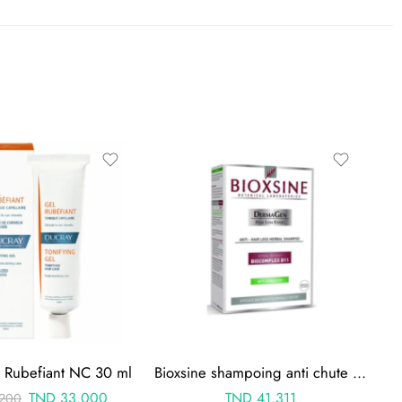
 Rubefiant NC 30 ml
Bioxsine shampoing anti chute anti pelliculaire 300ml
TND
33.000
TND
41.311
200