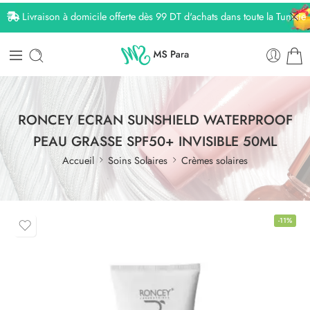
Livraison à domicile offerte dès 99 DT d'achats dans toute la Tunisie
RONCEY ECRAN SUNSHIELD WATERPROOF
PEAU GRASSE SPF50+ INVISIBLE 50ML
Accueil
Soins Solaires
Crèmes solaires
-11%