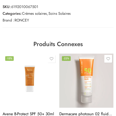
SKU:
6192010067501
Categories:
Crèmes solaires
,
Soins Solaires
Brand :
RONCEY
Produits Connexes
-15%
-22%
Avene B-Protect SPF 50+ 30ml
Dermacare photosun 02 fluide matifiante teinte spf 50+ 50ml