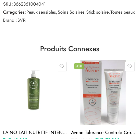
SKU:
3662361004041
Categories:
Peaux sensibles
,
Soins Solaires
,
Stick solaire
,
Toutes peaux
Brand :
SVR
Produits Connexes
-11%
LAINO LAIT NUTRITIF INTENSE EXTRAIT D’OLIVE ET VITAMINE E 400ML
Avene Tolerance Controle Crème Apaisante Restauratrice 40ml