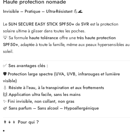
Haute protection nomade
Invisible – Pratique – Ultra-Résistant
💪🌊
Le
SUN SECURE EASY STICK SPF50+
de
SVR
est la protection
solaire ultime à glisser dans toutes les poches.
💡 Sa formule
haute tolérance
offre une
très haute protection
SPF50+
, adaptée à toute la famille, même aux peaux hypersensibles au
soleil.
✅
Ses avantages clés :
🛡️
Protection large spectre (UVA, UVB, infrarouges et lumière
visible)
💧
Résiste à l’eau, à la transpiration et aux frottements
🙌
Application ultra facile, sans les mains
✨
Fini invisible, non collant, non gras
🌿
Sans parfum – Sans alcool – Hypoallergénique
👩‍👧‍👦
Pour qui ?