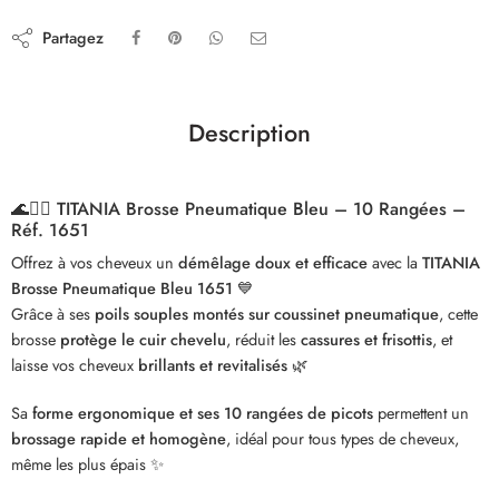
Partagez
Description
🌊💆‍♀️
TITANIA Brosse Pneumatique Bleu – 10 Rangées –
Réf. 1651
Offrez à vos cheveux un
démêlage doux et efficace
avec la
TITANIA
Brosse Pneumatique Bleu 1651
💙
Grâce à ses
poils souples montés sur coussinet pneumatique
, cette
brosse
protège le cuir chevelu
, réduit les
cassures et frisottis
, et
laisse vos cheveux
brillants et revitalisés
🌿
Sa
forme ergonomique et ses 10 rangées de picots
permettent un
brossage rapide et homogène
, idéal pour tous types de cheveux,
même les plus épais ✨