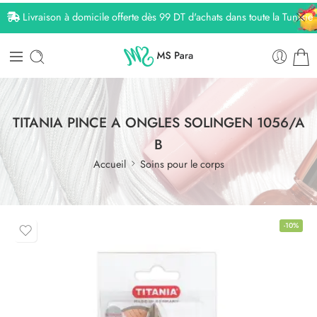
Livraison à domicile offerte dès 99 DT d'achats dans toute la Tunisie
TITANIA PINCE A ONGLES SOLINGEN 1056/A
B
Accueil
Soins pour le corps
-10%