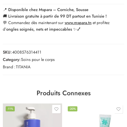
📍
Disponible chez Mspara – Corniche, Sousse
🚚
Livraison gratuite à partir de 99 DT partout en Tunisie !
💬 Commandez dès maintenant sur
www.mspara.tn
et profitez
d’
ongles soignés, nets et impeccables
✨💅
SKU:
4008576314411
Category:
Soins pour le corps
Brand :
TITANIA
Produits Connexes
-11%
-20%