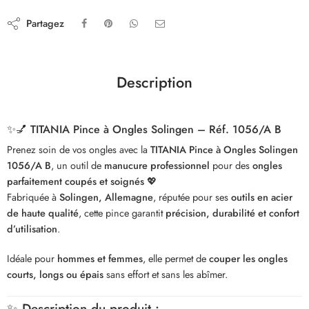
Partagez
Description
✨💅
TITANIA Pince à Ongles Solingen – Réf. 1056/A B
Prenez soin de vos ongles avec la
TITANIA Pince à Ongles Solingen
1056/A B
, un outil de
manucure professionnel
pour des
ongles
parfaitement coupés et soignés
💖
Fabriquée à
Solingen, Allemagne
, réputée pour ses
outils en acier
de haute qualité
, cette pince garantit
précision, durabilité et confort
d’utilisation
.
Idéale pour
hommes et femmes
, elle permet de
couper les ongles
courts, longs ou épais
sans effort et sans les abîmer.
✨
Description du produit :