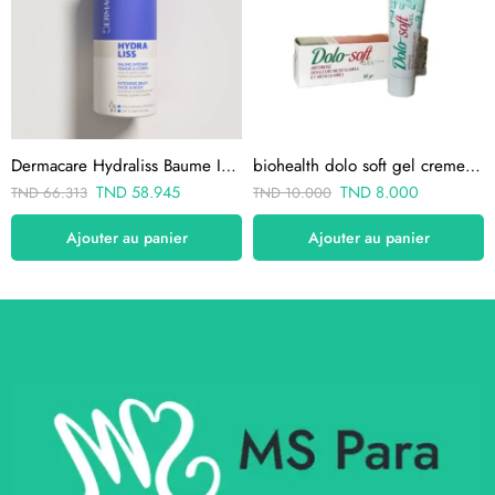
Dermacare Hydraliss Baume Intensif 500 ML
biohealth dolo soft gel creme 50gr
TND
58.945
TND
8.000
TND
66.313
TND
10.000
Ajouter au panier
Ajouter au panier