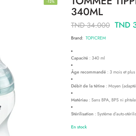
TOMMEE TIPP
-12%
340ML
TND
3
TND
34.000
Brand:
TOPICREM
Capacité
: 340 ml
Âge recommandé
: 3 mois et plus
Débit de la tétine
: Moyen (adapté
Matériau
: Sans BPA, BPS ni phtala
Stérilisation
: Système d’auto-stéril
En stock