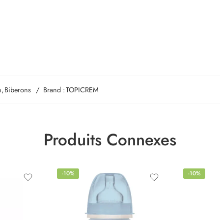
n
,
Biberons
Brand :
TOPICREM
Produits Connexes
-10%
-10%