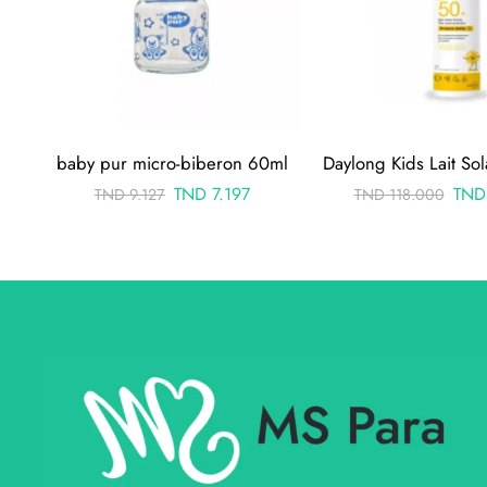
baby pur micro-biberon 60ml
TND
7.197
TND
TND
9.127
TND
118.000