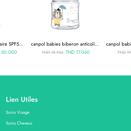
Daylong Kids Lait Solaire SPF50+ 150ml (date 11-2025)
canpol babies biberon anticolique col large bleu bonjour paris 120ml pp
50.000
TND
17.060
TND
18.956
TND
19
Lien Utiles
Soins Visage
Soins Cheveux