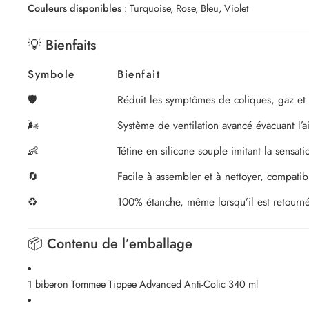
Couleurs disponibles
: Turquoise, Rose, Bleu, Violet
💡 Bienfaits
Symbole
Bienfait
🛡️
Réduit les symptômes de coliques, gaz et
🌬️
Système de ventilation avancé évacuant l’air
👶
Tétine en silicone souple imitant la sensati
🔄
Facile à assembler et à nettoyer, compati
♻️
100% étanche, même lorsqu’il est retourn
📦 Contenu de l’emballage
1 biberon Tommee Tippee Advanced Anti-Colic 340 ml