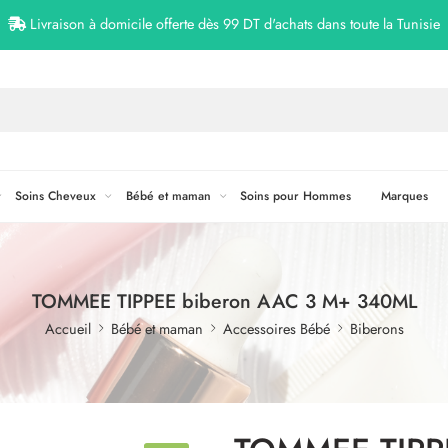
Livraison à domicile offerte dès 99 DT d'achats dans toute la Tunisie
Soins Cheveux
Bébé et maman
Soins pour Hommes
Marques
TOMMEE TIPPEE biberon AAC 3 M+ 340ML
Accueil
Bébé et maman
Accessoires Bébé
Biberons