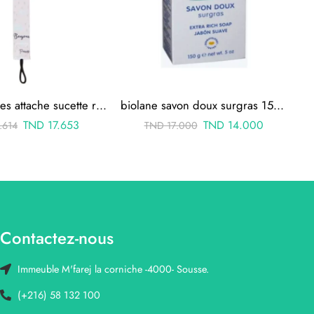
canpol babies attache sucette rose avec cli bonjour paris
biolane savon doux surgras 150g
TND
17.653
TND
14.000
.614
TND
17.000
Contactez-nous
Immeuble M'farej la corniche -4000- Sousse.
(+216) 58 132 100