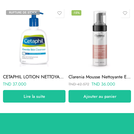
RUPTURE DE STOCK
-15%
CETAPHIL LOTION NETTOYANTE 236ML
Clarenia Mousse Nettoyante Eclaircissante 150ml
TND
37.000
TND
36.000
TND
42.572
Lire la suite
Ajouter au panier