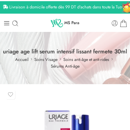
Livraison à domicile offerte dès 99 DT d'achats dans toute la Tunisie
uriage age lift serum intensif lissant fermete 30ml
Accueil
Soins Visage
Soins anti-âge et anti-rides
Sérums Anti-âge