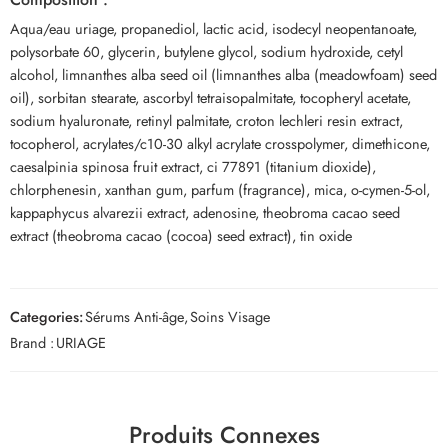
Aqua/eau uriage, propanediol, lactic acid, isodecyl neopentanoate,
polysorbate 60, glycerin, butylene glycol, sodium hydroxide, cetyl
alcohol, limnanthes alba seed oil (limnanthes alba (meadowfoam) seed
oil), sorbitan stearate, ascorbyl tetraisopalmitate, tocopheryl acetate,
sodium hyaluronate, retinyl palmitate, croton lechleri resin extract,
tocopherol, acrylates/c10-30 alkyl acrylate crosspolymer, dimethicone,
caesalpinia spinosa fruit extract, ci 77891 (titanium dioxide),
chlorphenesin, xanthan gum, parfum (fragrance), mica, o-cymen-5-ol,
kappaphycus alvarezii extract, adenosine, theobroma cacao seed
extract (theobroma cacao (cocoa) seed extract), tin oxide
Categories:
Sérums Anti-âge
,
Soins Visage
Brand :
URIAGE
Produits Connexes