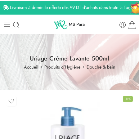
Livraison à domicile offerte dès 99 DT d'achats dans toute la Tunisie
Uriage Crème Lavante 500ml
Accueil
Produits d'Hygiène
Douche & bain
-11%