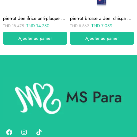
pierrot dentifrice anti-plaque 75ml
pierrot brosse a dent chispa 2-8 ans
TND
14.780
TND
7.089
TND
18.475
TND
8.862
Ajouter au panier
Ajouter au panier