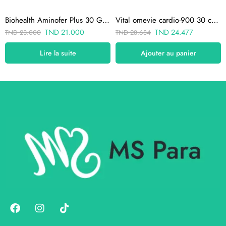
Biohealth Aminofer Plus 30 Gélules
Vital omevie cardio-900 30 capsules
TND
21.000
TND
24.477
TND
23.000
TND
28.684
Lire la suite
Ajouter au panier