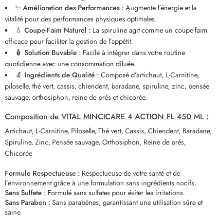
✨
Amélioration des Performances :
Augmente l’énergie et la
vitalité pour des performances physiques optimales.
💧
Coupe-Faim Naturel :
La spiruline agit comme un coupe-faim
efficace pour faciliter la gestion de l’appétit.
🧴
Solution Buvable :
Facile à intégrer dans votre routine
quotidienne avec une consommation diluée.
🔬
Ingrédients de Qualité :
Composé d’artichaut, L-Carnitine,
piloselle, thé vert, cassis, chiendent, baradane, spiruline, zinc, pensée
sauvage, orthosiphon, reine de prés et chicorée.
Composition de VITAL MINCICARE 4 ACTION FL 450 ML :
Artichaut, L-Carnitine, Piloselle, Thé vert, Cassis, Chiendent, Baradane,
Spiruline, Zinc, Pensée sauvage, Orthosiphon, Reine de prés,
Chicorée
Formule Respectueuse :
Respectueuse de votre santé et de
l’environnement grâce à une formulation sans ingrédients nocifs.
Sans Sulfate :
Formulé sans sulfates pour éviter les irritations.
Sans Paraben :
Sans parabènes, garantissant une utilisation sûre et
saine.