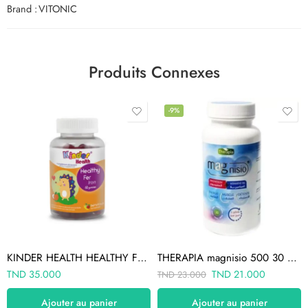
Brand :
VITONIC
Produits Connexes
-9%
KINDER HEALTH HEALTHY FER 60 GUMMIES
THERAPIA magnisio 500 30 GELULES
TND
35.000
TND
21.000
TND
23.000
Ajouter au panier
Ajouter au panier