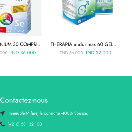
AKTIV SELENIUM 30 COMPRIMÉS
THERAPIA endur’max 60 GELULES
TND
36.000
TND
32.000
000
TND
36.000
Contactez-nous
Immeuble M'farej la corniche -4000- Sousse.
(+216) 58 132 100