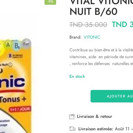
VITAL VITON
-9%
NUIT B/60
TND
3
TND
35.000
Brand:
VITONIC
Contribue au bien-être et à la vitali
vitamines, aide en période de surme
, renforce les défenses naturelles e
En stock
AJOUTER AU
Livraison & retour
Livraison estimée:
Août 11 