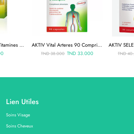
Aktiv Acide Folique Vitamines B+C+E 30 Gélules
AKTIV Vital Arteres 90 Comprimes
00
TND
33.000
TND
38.000
TND
40.
Lien Utiles
Soins Visage
Soins Cheveux