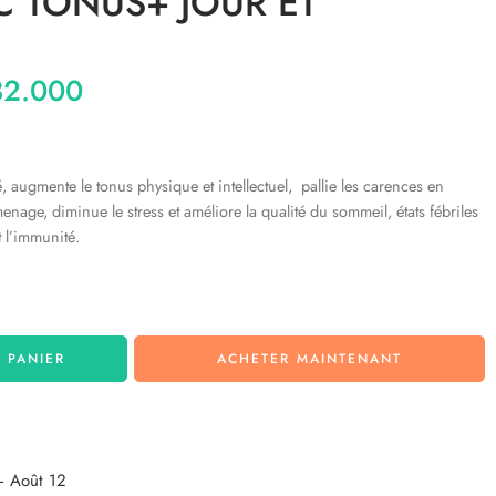
IC TONUS+ JOUR ET
2.000
té, augmente le tonus physique et intellectuel, pallie les carences en
nage, diminue le stress et améliore la qualité du sommeil, états fébriles
t l’immunité.
 PANIER
ACHETER MAINTENANT
– Août 12