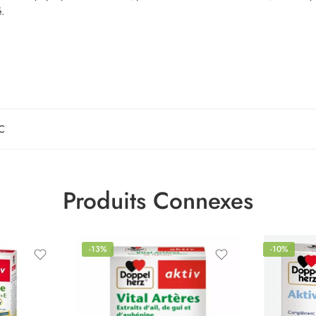
é.
C
Produits Connexes
-13%
-10%