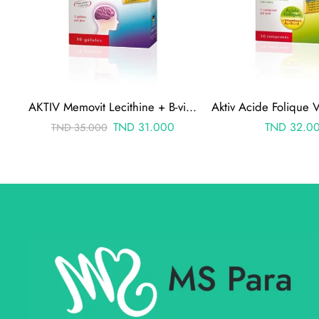
AKTIV Memovit Lecithine + B-vitamines 30 Comprimes
TND
31.000
TND
32.0
TND
35.000