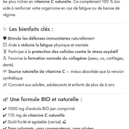
les plus riches en
vitamine C naturelle
. Ce complément 100 % bio
aide à renforcer votre organisme en cas de fatigue ou de baisse de
régime.
✨
Les bienfaits clés :
🛡️
Stimule les défenses immunitaires
naturellement
💥 Aide à
réduire la fatigue
physique et mentale
🧬 Participe à la
protection des cellules contre le stress oxydatif
💪 Favorise la
formation normale du collagène
(peau, os, cartilages,
dents)
🌱
Source naturelle de vitamine C
– mieux absorbée que la version
synthétique
👶 Convient aux adultes, adolescents et enfants de plus de 6 ans
🌿
Une formule BIO et naturelle :
✔️ 1000 mg d’acérola BIO par comprimé
✔️ 170 mg de
vitamine C naturelle
✔️ Goût fruité et agréable (cerise) 🍒
✔️
Sans colorants, sans conservateurs, sans gluten