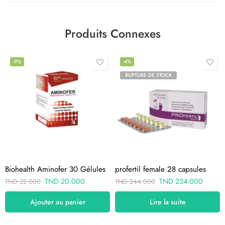
Produits Connexes
-9%
-4%
RUPTURE DE STOCK
Biohealth Aminofer 30 Gélules
profertil female 28 capsules
TND
20.000
TND
234.000
TND
22.000
TND
244.000
Ajouter au panier
Lire la suite