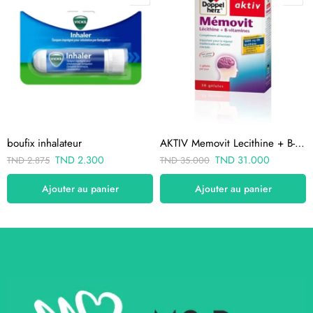
boufix inhalateur
AKTIV Memovit Lecithine + B-vitamines 30 Comprimes
TND
2.300
TND
31.000
TND
2.875
TND
35.000
Ajouter au panier
Ajouter au panier