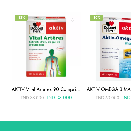
-13%
-10%
AKTIV Vital Arteres 90 Comprimes
TND
33.000
TND
TND
38.000
TND
60.000