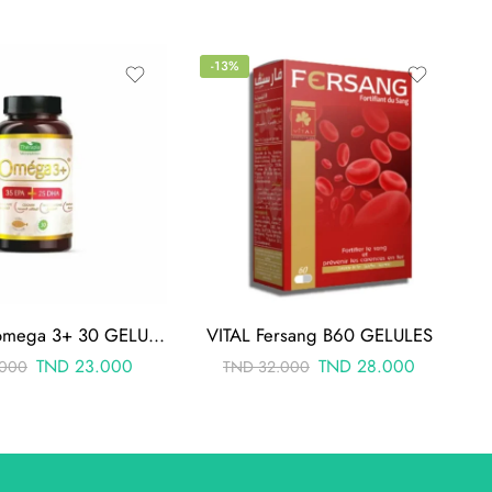
-13%
THERAPIA omega 3+ 30 GELULES
VITAL Fersang B60 GELULES
TND
23.000
TND
28.000
000
TND
32.000