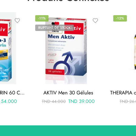
-11%
-12%
RUPTURE DE STOCK
AKTIV OMEGA 3 MARIN 60 CAPSULES
AKTIV Men 30 Gélules
54.000
TND
39.000
TND
44.000
TND
26.