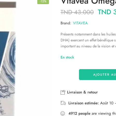
Vitavea Omega
-12%
TND
3
TND
43.000
Brand:
VITAVEA
Présents notamment dans les huiles
DHA) exercent un effet bénéfique su
important au niveau de la vision e
En stock
AJOUTER AU
Livraison & retour
Livraison estimée:
Août 10 
4912
people
are viewing th