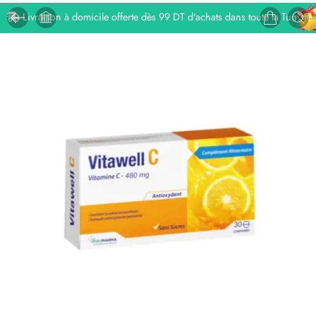
Livraison à domicile offerte dès 99 DT d'achats dans toute la Tunisie