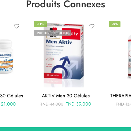
Produits Connexes
-11%
-8%
RUPTURE DE STOCK
 30 Gélules
AKTIV Men 30 Gélules
THERAPIA
21.000
TND
39.000
TND
44.000
TND
13