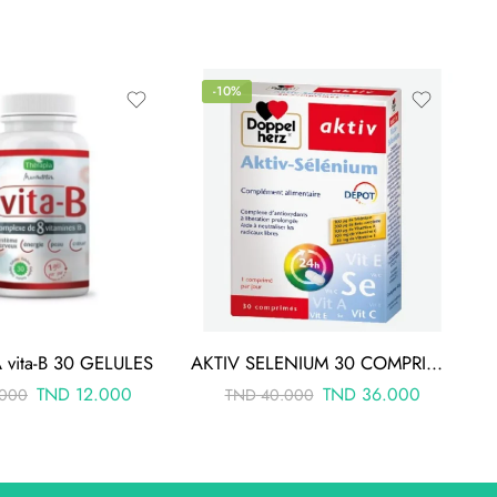
-10%
 vita-B 30 GELULES
AKTIV SELENIUM 30 COMPRIMÉS
TND
12.000
TND
36.000
.000
TND
40.000