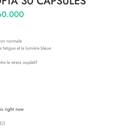
FTA 30 CAPSULES
0.000
sion normale
a fatigue et la lumière bleue
tre le stress oxydatif
is right now