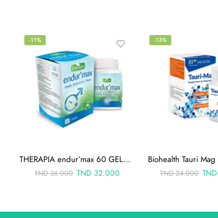
-11%
-13%
THERAPIA endur’max 60 GELULES
Biohealth Tauri Mag
TND
32.000
TND
TND
36.000
TND
24.000