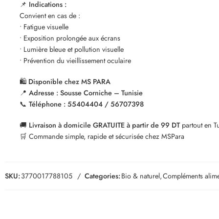
📌
Indications :
Convient en cas de :
• Fatigue visuelle
• Exposition prolongée aux écrans
• Lumière bleue et pollution visuelle
• Prévention du vieillissement oculaire
🛍️
Disponible chez MS PARA
📍
Adresse : Sousse Corniche – Tunisie
📞
Téléphone : 55404404 / 56707398
🚚
Livraison à domicile GRATUITE à partir de 99 DT
partout en T
🛒 Commande simple, rapide et sécurisée chez MSPara
SKU:
3770017788105
Categories:
Bio & naturel
,
Compléments alime