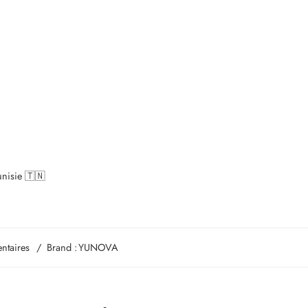
unisie 🇹🇳
ntaires
Brand :
YUNOVA