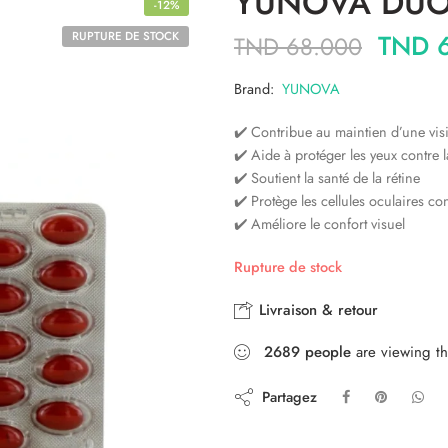
YUNOVA DUO
-12%
TND
6
RUPTURE DE STOCK
TND
68.000
Brand:
YUNOVA
✔️ Contribue au maintien d’une vi
✔️ Aide à protéger les yeux contre l
✔️ Soutient la santé de la rétine
✔️ Protège les cellules oculaires con
✔️ Améliore le confort visuel
Rupture de stock
Livraison & retour
2689
people
are viewing th
Partagez