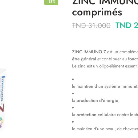
ZINC IMMUNO 
-13%
comprimés
TND
2
TND
31.000
ZINC IMMUNO Z
est un compléme
être général
et contribuer au
fonc
Le zinc est un oligo-élément essenti
le
maintien d’un système immunita
la
production d’énergie
,
la
protection cellulaire
contre le st
le maintien d’une peau, de cheveux