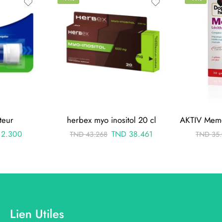
teur
herbex myo inositol 20 cl
2.300
TND
38.461
TND
43.268
TND
35
Lien Utiles