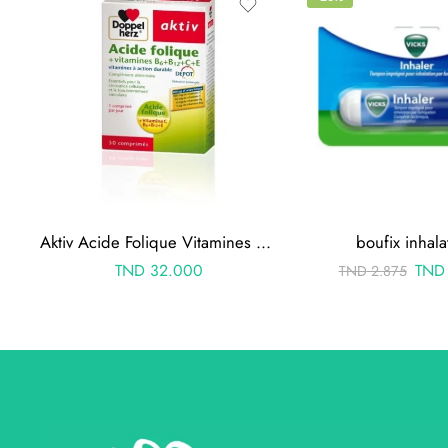
Aktiv Acide Folique Vitamines B+C+E 30 Gélules
boufix inhala
TND
32.000
TND
TND
2.875