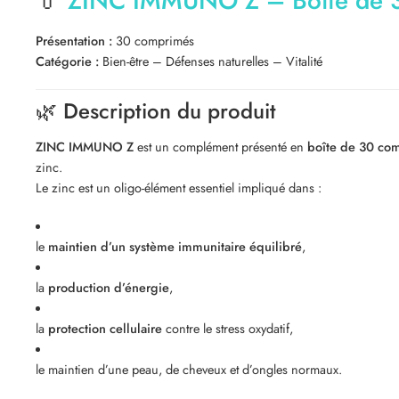
💊
ZINC IMMUNO Z – Boîte de 
Présentation :
30 comprimés
Catégorie :
Bien-être – Défenses naturelles – Vitalité
🌿 Description du produit
ZINC IMMUNO Z
est un complément présenté en
boîte de 30 co
zinc.
Le zinc est un oligo-élément essentiel impliqué dans :
le
maintien d’un système immunitaire équilibré
,
la
production d’énergie
,
la
protection cellulaire
contre le stress oxydatif,
le maintien d’une peau, de cheveux et d’ongles normaux.