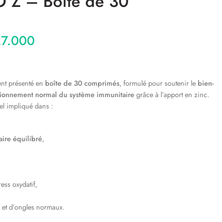
Z – Boîte de 30
7.000
nt présenté en
boîte de 30 comprimés
, formulé pour soutenir le
bien-
tionnement normal du système immunitaire
grâce à l’apport en zinc.
el impliqué dans :
ire équilibré
,
ress oxydatif,
 et d’ongles normaux.