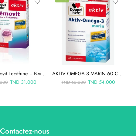
AKTIV Memovit Lecithine + B-vitamines 30 Comprimes
AKTIV OMEGA 3 MARIN 60 CAPSULES
TND
31.000
TND
54.000
.000
TND
60.000
Contactez-nous