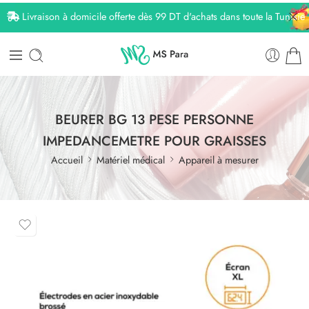
Livraison à domicile offerte dès 99 DT d'achats dans toute la Tunisie
BEURER BG 13 PESE PERSONNE
IMPEDANCEMETRE POUR GRAISSES
Accueil
Matériel médical
Appareil à mesurer