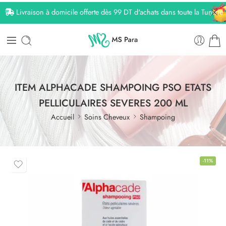
Livraison à domicile offerte dès 99 DT d'achats dans toute la Tunisie
ITEM ALPHACADE SHAMPOING PSO ETATS
PELLICULAIRES SEVERES 200 ML
Accueil
Soins Cheveux
Shampoing
-11%