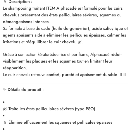
💧
Description :
Le
shampooing traitant ITEM Alphacadé
est formulé pour les
cuirs
chevelus présentant des états pelliculaires sévères, squames ou
démangeaisons intenses
.
Sa formule à base de
cade (huile de genévrier), acide salicylique et
agents apaisants
aide à
éliminer les pellicules épaisses
,
calmer les
irritations
et
rééquilibrer le cuir chevelu
🌿.
Grâce à son action kératoréductrice et purifiante, Alphacadé
réduit
visiblement les plaques et les squames
tout en
limitant leur
réapparition
.
Le cuir chevelu retrouve
confort, pureté et apaisement durable
💆‍♀️✨.
✨
Détails du produit :
🌿
Traite les états pelliculaires sévères (type PSO)
💧
Élimine efficacement les squames et pellicules épaisses