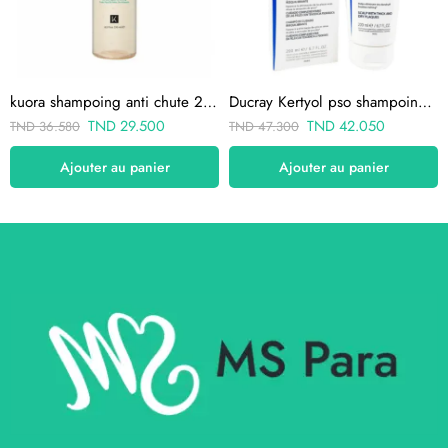
kuora shampoing anti chute 250ml
Ducray Kertyol pso shampoing 200 ml
TND
29.500
TND
42.050
TND
36.580
TND
47.300
Ajouter au panier
Ajouter au panier