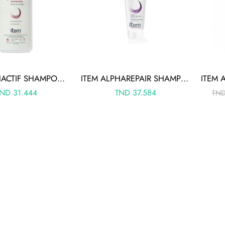
ITEM ALPHACTIF SHAMPOOING TONIFIANT 200ML
ITEM ALPHAREPAIR SHAMPOOING REPARATEUR 200ML
TND
31.444
TND
37.584
TN