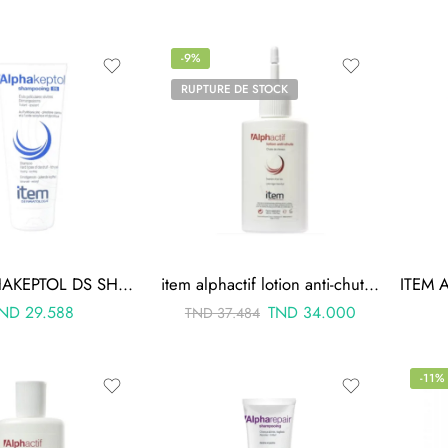
-9%
RUPTURE DE STOCK
ITEM ALPHAKEPTOL DS SHAMPOOING ANTIPELLICULAIRE 200ML
item alphactif lotion anti-chute 100ml
TND
29.588
TND
34.000
TND
37.484
-11%