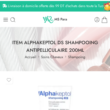
Livraison à domicile offerte dès 99 DT d'achats dans toute la Tunisie
ITEM ALPHAKEPTOL DS SHAMPOOING
ANTIPELLICULAIRE 200ML
Accueil
Soins Cheveux
Shampoing