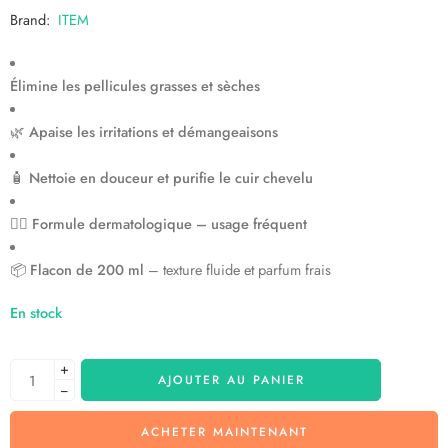
Brand:
ITEM
Élimine les pellicules grasses et sèches
🌿
Apaise les irritations et démangeaisons
🧴
Nettoie en douceur et purifie le cuir chevelu
💆‍♀️
Formule dermatologique – usage fréquent
📦
Flacon de 200 ml
– texture fluide et parfum frais
En stock
+
AJOUTER AU PANIER
−
ACHETER MAINTENANT