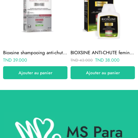
Bioxsine shampooing anti-chute cheveux normaux et secs 300 ml
BIOXSINE ANTI-CHUTE femina cheveux gras 300 ML
TND
39.000
TND
38.000
TND
43.000
Ajouter au panier
Ajouter au panier