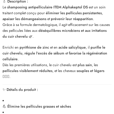
💧
Description :
Le
shampooing antipelliculaire ITEM Alphakeptol DS
est un soin
traitant complet conçu pour
éliminer les pellicules persistantes
,
apaiser les démangeaisons
et
prévenir leur réapparition
.
Grâce à sa formule dermatologique, il agit efficacement sur les causes
des pellicules liées aux
déséquilibres microbiens et aux irritations
du cuir chevelu
🌿.
Enrichi en
pyrithione de zinc
et en
acide salicylique
, il
purifie le
cuir chevelu
,
régule l’excès de sébum
et
favorise la régénération
cellulaire
.
Dès les premières utilisations, le cuir chevelu est
plus sain
, les
pellicules visiblement réduites
, et les cheveux
souples et légers
💆‍♂️✨.
✨
Détails du produit :
💪
Élimine les pellicules grasses et sèches