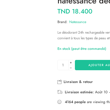
natessance de
TND
18.400
Brand:
Natessance
Le déodorant 24h rechargeable verve
convient à tous les types de peau et
En stock (peut être commandé)
+
AJOUTER AU
−
Livraison & retour
Livraison estimée:
Août 10 
4164
people
are viewing th