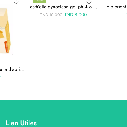
esth’elle gynoclean gel ph 4.5 120ml
bio orien
TND
8.000
TND
10.000
bio orient savon a l’huile d’abricot anti taches 90g
4
Lien Utiles