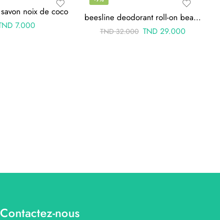
t savon noix de coco
beesline deodorant roll-on beauty pearl 4en1 50ml
TND
7.000
TND
29.000
TND
32.000
Contactez-nous