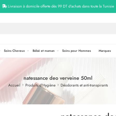
Livraison à domicile offerte dès 99 DT d'achats dans toute la Tunisie
Soins Cheveux
Bébé et maman
Soins pour Hommes
Marques
natessance deo verveine 50ml
Accueil
Produits d'Hygiène
Déodorants et anti-transpirants