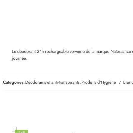
Le déodorant 24h rechargeable verveine de la marque Natessance est u
journée.
Categories:
Déodorants et anti-transpirants
,
Produits d'Hygiène
Brand
-14%