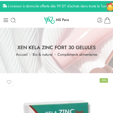
Livraison à domicile offerte dès 99 DT d'achats dans toute la Tunisie
XEN KELA ZINC FORT 30 GELULES
Accueil
Bio & naturel
Compléments alimentaires
-12%