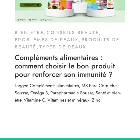
BIEN-ÊTRE
,
CONSEILS BEAUTÉ
,
PROBLÈMES DE PEAUX
,
PRODUITS DE
BEAUTÉ
,
TYPES DE PEAUX
Compléments alimentaires :
comment choisir le bon produit
pour renforcer son immunité ?
Tagged
Compléments alimentaires
,
MS Para Corniche
Sousse
,
Oméga 3
,
Parapharmacie Sousse
,
Santé et bien-
être
,
Vitamine C
,
Vitamines et minéraux
,
Zinc